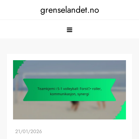
Skip
grenselandet.no
to
content