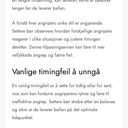
en lengre tilnærming, kan setteren vente et øyeblikk
lenger før de leverer ballen.
Å forstå hver angripers unike stil er avgjørende.
Settere bør observere hvordan forskjellige angripere
reagerer i ulike situasjoner og justere timingen
deretter. Denne tilpasningsevnen kan føre til mer
vellykkede angrep og færre feil.
Vanlige timingfeil å unngå
En vanlig timingfeil er å sette for tidlig eller for sent,
noe som kan forstyrre angriperens rytme og føre til
ineffektive angrep. Settere bør strebe etter en balanse,
og sikre at de leverer ballen på det optimale
tidspunktet.