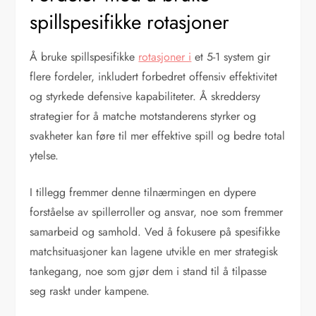
spillspesifikke rotasjoner
Å bruke spillspesifikke
rotasjoner i
et 5-1 system gir
flere fordeler, inkludert forbedret offensiv effektivitet
og styrkede defensive kapabiliteter. Å skreddersy
strategier for å matche motstanderens styrker og
svakheter kan føre til mer effektive spill og bedre total
ytelse.
I tillegg fremmer denne tilnærmingen en dypere
forståelse av spillerroller og ansvar, noe som fremmer
samarbeid og samhold. Ved å fokusere på spesifikke
matchsituasjoner kan lagene utvikle en mer strategisk
tankegang, noe som gjør dem i stand til å tilpasse
seg raskt under kampene.