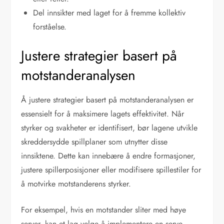
Del innsikter med laget for å fremme kollektiv
forståelse.
Justere strategier basert på
motstanderanalysen
Å justere strategier basert på motstanderanalysen er
essensielt for å maksimere lagets effektivitet. Når
styrker og svakheter er identifisert, bør lagene utvikle
skreddersydde spillplaner som utnytter disse
innsiktene. Dette kan innebære å endre formasjoner,
justere spillerposisjoner eller modifisere spillestiler for
å motvirke motstanderens styrker.
For eksempel, hvis en motstander sliter med høye
server, kan et lag velge å implementere en serve-