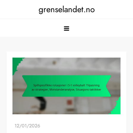
Skip
grenselandet.no
to
content