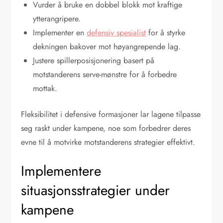
Vurder å bruke en dobbel blokk mot kraftige
ytterangripere.
Implementer en
defensiv spesialist
for å styrke
dekningen bakover mot høyangrepende lag.
Justere spillerposisjonering basert på
motstanderens serve-mønstre for å forbedre
mottak.
Fleksibilitet i defensive formasjoner lar lagene tilpasse
seg raskt under kampene, noe som forbedrer deres
evne til å motvirke motstanderens strategier effektivt.
Implementere
situasjonsstrategier under
kampene