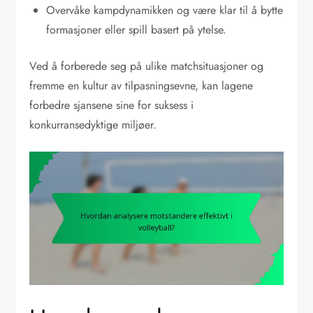
Overvåke kampdynamikken og være klar til å bytte
formasjoner eller spill basert på ytelse.
Ved å forberede seg på ulike matchsituasjoner og
fremme en kultur av tilpasningsevne, kan lagene
forbedre sjansene sine for suksess i
konkurransedyktige miljøer.