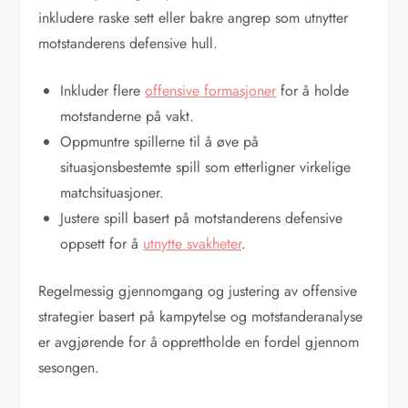
inkludere raske sett eller bakre angrep som utnytter
motstanderens defensive hull.
Inkluder flere
offensive formasjoner
for å holde
motstanderne på vakt.
Oppmuntre spillerne til å øve på
situasjonsbestemte spill som etterligner virkelige
matchsituasjoner.
Justere spill basert på motstanderens defensive
oppsett for å
utnytte svakheter
.
Regelmessig gjennomgang og justering av offensive
strategier basert på kampytelse og motstanderanalyse
er avgjørende for å opprettholde en fordel gjennom
sesongen.