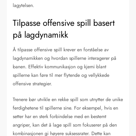
lagytelsen.
Tilpasse offensive spill basert
på lagdynamikk
Å tilpasse offensive spill krever en forståelse av
lagdynamikken og hvordan spillerne interagerer på
banen. Effektiv kommunikasjon og kjemi blant
spillerne kan føre til mer flytende og vellykkede
offensive strategier.
Trenere bør utvikle en rekke spill som utnytter de unike
ferdighetene til spillerne sine. For eksempel, hvis en
setter har en sterk forbindelse med en bestemt
angriper, kan det å lage spill som fokuserer på den
kombinasjonen gi høyere suksessrater. Dette kan