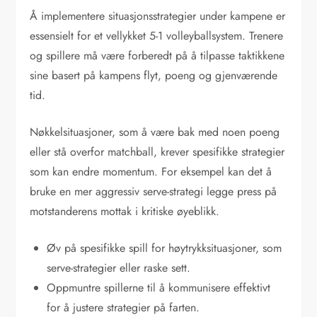
Å implementere situasjonsstrategier under kampene er
essensielt for et vellykket 5-1 volleyballsystem. Trenere
og spillere må være forberedt på å tilpasse taktikkene
sine basert på kampens flyt, poeng og gjenværende
tid.
Nøkkelsituasjoner, som å være bak med noen poeng
eller stå overfor matchball, krever spesifikke strategier
som kan endre momentum. For eksempel kan det å
bruke en mer aggressiv serve-strategi legge press på
motstanderens mottak i kritiske øyeblikk.
Øv på spesifikke spill for høytrykksituasjoner, som
serve-strategier eller raske sett.
Oppmuntre spillerne til å kommunisere effektivt
for å justere strategier på farten.