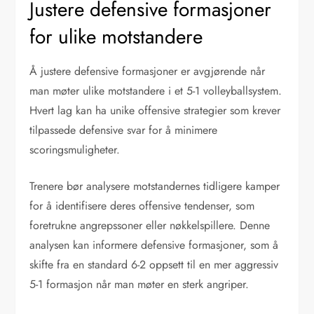
Justere defensive formasjoner
for ulike motstandere
Å justere defensive formasjoner er avgjørende når
man møter ulike motstandere i et 5-1 volleyballsystem.
Hvert lag kan ha unike offensive strategier som krever
tilpassede defensive svar for å minimere
scoringsmuligheter.
Trenere bør analysere motstandernes tidligere kamper
for å identifisere deres offensive tendenser, som
foretrukne angrepssoner eller nøkkelspillere. Denne
analysen kan informere defensive formasjoner, som å
skifte fra en standard 6-2 oppsett til en mer aggressiv
5-1 formasjon når man møter en sterk angriper.