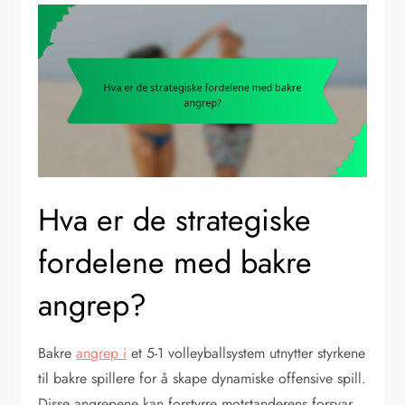
Hva er de strategiske
fordelene med bakre
angrep?
Bakre
angrep i
et 5-1 volleyballsystem utnytter styrkene
til bakre spillere for å skape dynamiske offensive spill.
Disse angrepene kan forstyrre motstanderens forsvar,