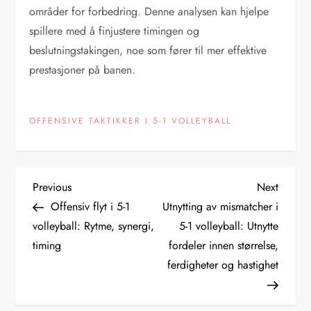
områder for forbedring. Denne analysen kan hjelpe
spillere med å finjustere timingen og
beslutningstakingen, noe som fører til mer effektive
prestasjoner på banen.
OFFENSIVE TAKTIKKER I 5-1 VOLLEYBALL
P
Previous
Next
Previous
Next
Post
Post
Offensiv flyt i 5-1
Utnytting av mismatcher i
o
volleyball: Rytme, synergi,
5-1 volleyball: Utnytte
timing
fordeler innen størrelse,
s
ferdigheter og hastighet
t