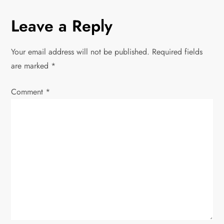
n
Leave a Reply
a
v
Your email address will not be published.
Required fields
are marked
*
i
Comment
*
g
a
t
i
o
n