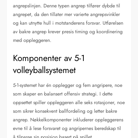
angrepslinjen. Denne typen angrep tilfører dybde til
angrepet, da den tillater mer varierte angrepsvinkler
og kan utnytte hull i motstanderens forsvar. Utførelsen
av bakre angrep krever presis timing og koordinering
med oppleggeren.
Komponenter av 5-1
volleyballsystemet
5-1-systemet har én opplegger og fem angripere, noe
som skaper en balansert offensiv strategi. I dette
oppsettet spiller oppleggeren alle seks rotasjoner, noe
som sikrer konsekvent ballfordeling og letter bakre
angrep. Nøkkelkomponenter inkluderer oppleggerens
evne til å lese forsvaret og angripernes beredskap til
å tilpasse sin posisjon basert på spillet.